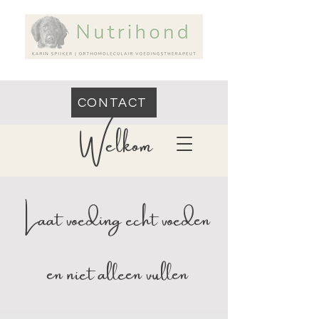
CONTACT
Welkom
Laat voeding echt voeden
en niet alleen vullen