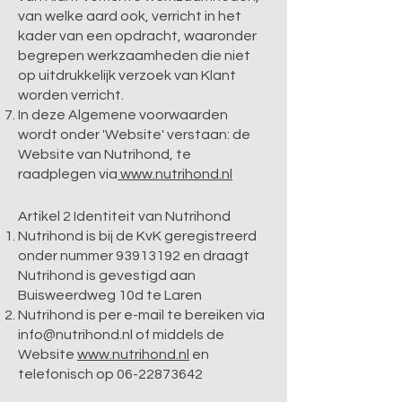
van welke aard ook, verricht in het
kader van een opdracht, waaronder
begrepen werkzaamheden die niet
op uitdrukkelijk verzoek van Klant
worden verricht.
In deze Algemene voorwaarden
wordt onder 'Website' verstaan: de
Website van Nutrihond, te
raadplegen via
www.nutrihond.nl
Artikel 2 Identiteit van Nutrihond
Nutrihond is bij de KvK geregistreerd
onder nummer
93913192
en draagt
Nutrihond is gevestigd aan
Buisweerdweg 10d te Laren
Nutrihond is per e-mail te bereiken via
info@nutrihond.nl
of middels de
Website
www.nutrihond.nl
en
telefonisch op
06-22873642