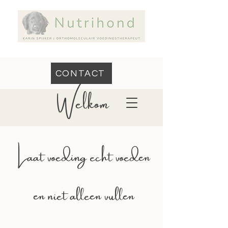
CONTACT
Welkom
Laat voeding echt voeden
en niet alleen vullen