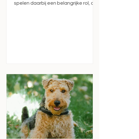
spelen daarbij een belangrijke rol, die
je kunt zien als een soort gas- en
remsysteem: 1. Glutamaat werkt
meer als het “gaspedaal” (prikkelend)
2. GABA is juist het “rempedaal”
(rustgevend). Te veel glutamaat en te
weinig GABA betekent: een brein dat
sneller overprikkeld raakt en eerder
kan ontladen in een aanval. Als die
balans verstoord raakt, bijvoorbeeld
door relatief te weinig GABA ten