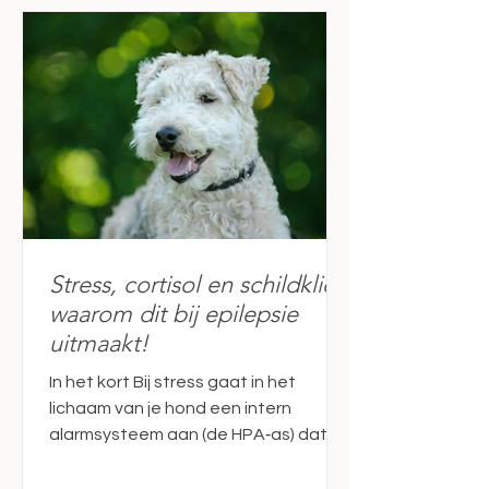
Stress, cortisol en schildklier:
waarom dit bij epilepsie
uitmaakt!
In het kort Bij stress gaat in het
lichaam van je hond een intern
alarmsysteem aan (de HPA‑as) dat
extra stresshormonen zoals cortisol
en adrenaline aanmaakt en de