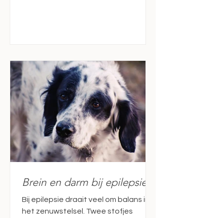
bloedsuiker verhoogt. Als dit vaak of
langdurig gebeurt, kan dit systeem
ontregeld raken: de bloedsuiker blijft
makkelijker hoog, er ontstaan
laaggradige ontstekingen en het
lichaam wordt minder gevoelig voor
cortisol. Bij honden met epilepsie kan
deze chronische stressbelasting de
hersenen gevoeliger maken voor
Brein en darm bij epilepsie
Bij epilepsie draait veel om balans in
het zenuwstelsel. Twee stofjes