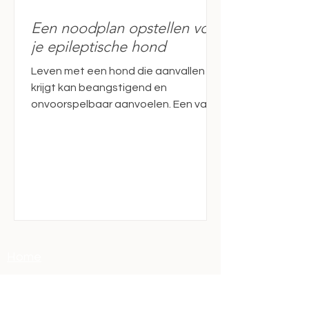
Een noodplan opstellen voor
je epileptische hond
Leven met een hond die aanvallen
krijgt kan beangstigend en
onvoorspelbaar aanvoelen. Een van
de beste manieren om weer grip te
krijgen, is het opstellen van een
duidelijk en praktisch noodplan voor
de zorg van je epileptische hond.
Wanneer je precies weet wat je moet
doen, wie je kunt bellen en wat je in
een noodsituatie moet meenemen,
bescherm je je hond én verlaag je je
eigen stressniveau. Deze gids helpt je
Home
stap voor stap bij het opstellen van
een noodplan voor je epile
Wie ben ik